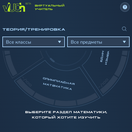
ВИРТУАЛЬНЫЙ
УЧИТЕЛЬ
ТЕОРИЯ/ТРЕНИРОВКА
Все классы
Все предметы
Я
Е
Д
И
Н
И
Ц
Ы
И
З
М
Е
Р
Е
Н
И
-/100
ОЛИМ
ПИАД
АТЕМ
-/100
НАЯ М
АТИКА
ВЫБЕРИТЕ РАЗДЕЛ МАТЕМАТИКИ,
КОТОРЫЙ ХОТИТЕ ИЗУЧИТЬ