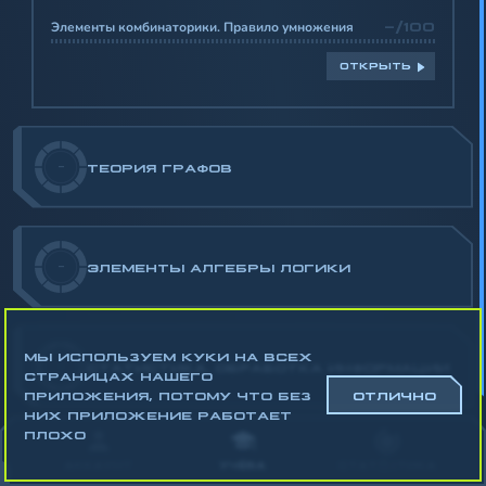
Элементы комбинаторики. Правило умножения
-/100
ОТКРЫТЬ
-
ТЕОРИЯ ГРАФОВ
-
ЭЛЕМЕНТЫ АЛГЕБРЫ ЛОГИКИ
МЫ ИСПОЛЬЗУЕМ КУКИ НА ВСЕХ
-
СТАТИСТИКА. ОБРАБОТКА ИНФОРМАЦИИ
СТРАНИЦАХ НАШЕГО
ПРИЛОЖЕНИЯ, ПОТОМУ ЧТО БЕЗ
ОТЛИЧНО
НИХ ПРИЛОЖЕНИЕ РАБОТАЕТ
Математика
ПЛОХО
Алгебра
АККАУНТ
УЧЁБА
СТАТИСТИКА
Геометрия