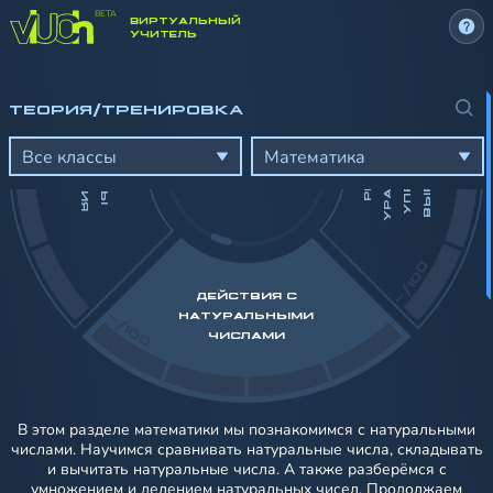
ВИРТУАЛЬНЫЙ
-/100
УЧИТЕЛЬ
ТЕОРИЯ/ТРЕНИРОВКА
И
Й
Е
И
Я
Е
Д
И
Н
И
Ц
Ы
З
М
Е
Р
Е
Н
И
Р
Е
Ш
Е
Н
И
Е
У
Р
А
В
Н
Е
Н
И
Й
У
П
Р
О
Щ
Е
Н
И
В
Ы
Р
А
Ж
Е
Н
И
Все классы
Математика
-/100
ДЕЙСТВИЯ С
-/100
НАТУРАЛЬНЫМИ
ЧИСЛАМИ
В этом разделе математики мы познакомимся с натуральными
числами. Научимся сравнивать натуральные числа, складывать
и вычитать натуральные числа. А также разберёмся с
умножением и делением натуральных чисел. Продолжаем