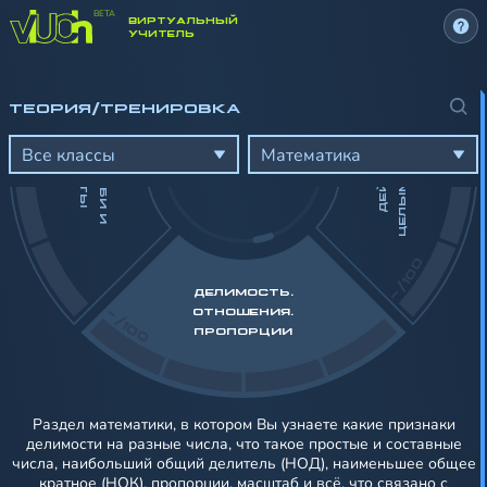
ВИРТУАЛЬНЫЙ
-/100
УЧИТЕЛЬ
И
ТЕОРИЯ/ТРЕНИРОВКА
Д
О
Л
И
,
Д
Р
О
Б
И
И
Р
О
Ц
Е
Н
Т
Д
Е
Й
С
Т
В
И
Я
С
Ц
Е
Л
Ы
М
И
Ч
И
С
Л
А
М
П
Ы
Все классы
Математика
-/100
ДЕЛИМОСТЬ.
-/100
ОТНОШЕНИЯ.
ПРОПОРЦИИ
Раздел математики, в котором Вы узнаете какие признаки
делимости на разные числа, что такое простые и составные
числа, наибольший общий делитель (НОД), наименьшее общее
кратное (НОК), пропорции, масштаб и всё, что связано с