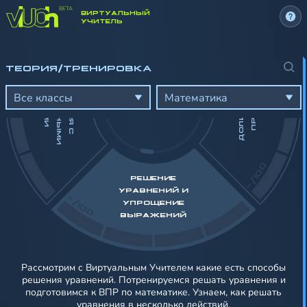
ВИРТУАЛЬНЫЙ
-/100
УЧИТЕЛЬ
Н
ТЕОРИЯ/ТРЕНИРОВКА
Д
О
Л
И
,
Д
Р
О
Б
И
П
Р
О
Ц
Е
Н
Т
Д
Й
С
Т
В
И
Я
С
А
Т
У
Р
А
Л
Ь
Н
Ы
М
И
И
С
Л
А
М
И
Ы
Е
Ч
И
Все классы
Математика
-/100
РЕШЕНИЕ
УРАВНЕНИЙ И
-/100
УПРОЩЕНИЕ
ВЫРАЖЕНИЙ
Рассмотрим с Виртуальным Учителем какие есть способы
решения уравнений. Потренируемся решать уравнения и
подготовимся к ВПР по математике. Узнаем, как решать
уравнения в несколько действий.