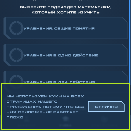
ВЫБЕРИТЕ ПОДРАЗДЕЛ МАТЕМАТИКИ,
КОТОРЫЙ ХОТИТЕ ИЗУЧИТЬ
-
УРАВНЕНИЯ. ОБЩИЕ ПОНЯТИЯ
-
УРАВНЕНИЯ В ОДНО ДЕЙСТВИЕ
-
УРАВНЕНИЯ В ДВА ДЕЙСТВИЯ
МЫ ИСПОЛЬЗУЕМ КУКИ НА ВСЕХ
СТРАНИЦАХ НАШЕГО
ПРИЛОЖЕНИЯ, ПОТОМУ ЧТО БЕЗ
ОТЛИЧНО
-
УПРОЩЕНИЕ ВЫРАЖЕНИЙ
НИХ ПРИЛОЖЕНИЕ РАБОТАЕТ
ПЛОХО
Математика
АККАУНТ
УЧЁБА
СТАТИСТИКА