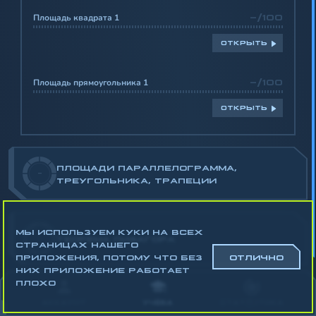
Площадь квадрата 1
-/100
ОТКРЫТЬ
Площадь прямоугольника 1
-/100
ОТКРЫТЬ
ПЛОЩАДИ ПАРАЛЛЕЛОГРАММА,
-
ТРЕУГОЛЬНИКА, ТРАПЕЦИИ
МЫ ИСПОЛЬЗУЕМ КУКИ НА ВСЕХ
-
ТЕОРЕМА ПИФАГОРА
СТРАНИЦАХ НАШЕГО
ПРИЛОЖЕНИЯ, ПОТОМУ ЧТО БЕЗ
ОТЛИЧНО
НИХ ПРИЛОЖЕНИЕ РАБОТАЕТ
Математика
ПЛОХО
Алгебра
АККАУНТ
УЧЁБА
СТАТИСТИКА
Геометрия